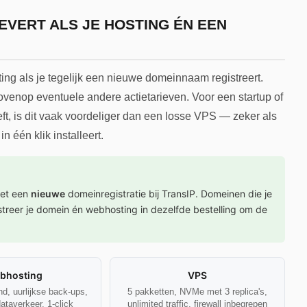
VERT ALS JE HOSTING ÉN EEN
ng als je tegelijk een nieuwe domeinnaam registreert.
venop eventuele andere actietarieven. Voor een startup of
ft, is dit vaak voordeliger dan een losse VPS — zeker als
 één klik installeert.
met een
nieuwe
domeinregistratie bij TransIP. Domeinen die je
gistreer je domein én webhosting in dezelfde bestelling om de
bhosting
VPS
d, uurlijkse back-ups,
5 pakketten, NVMe met 3 replica's,
ataverkeer, 1-click
unlimited traffic, firewall inbegrepen