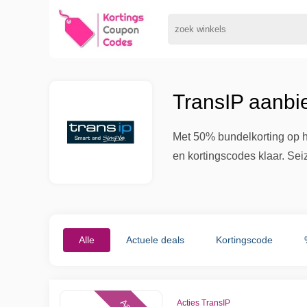
TransIP aanbi
Met 50% bundelkorting op ho
en kortingscodes klaar. Se
Alle
Actuele deals
Kortingscode
Acties TransIP