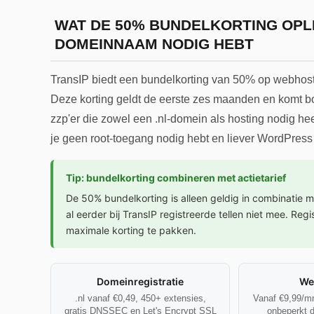
WAT DE 50% BUNDELKORTING OPLE
DOMEINNAAM NODIG HEBT
TransIP biedt een bundelkorting van 50% op webhosti
Deze korting geldt de eerste zes maanden en komt bo
zzp'er die zowel een .nl-domein als hosting nodig hee
je geen root-toegang nodig hebt en liever WordPress in
Tip: bundelkorting combineren met actietarief
De 50% bundelkorting is alleen geldig in combinatie 
al eerder bij TransIP registreerde tellen niet mee. Re
maximale korting te pakken.
Domeinregistratie
We
.nl vanaf €0,49, 450+ extensies,
Vanaf €9,99/mn
gratis DNSSEC en Let's Encrypt SSL
onbeperkt d