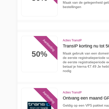
Maak van de gelegenheid geb
bestellingen
Aanbieding
Acties TransIP
TransIP korting nu tot
50%
Maak gebruik van een domeinex
de eerste registratieperiode v
de eerste registratieperiode e
betaal je hierna €7.49 Je heb
nodig
Aanbieding
Acties TransIP
Ontvang een maand GRA
Geldig op een VPS pakket naa