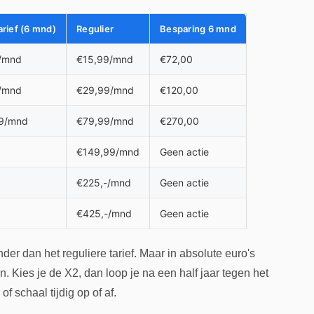
arief (6 mnd)
Regulier
Besparing 6 mnd
/mnd
€15,99/mnd
€72,00
/mnd
€29,99/mnd
€120,00
9/mnd
€79,99/mnd
€270,00
€149,99/mnd
Geen actie
€225,-/mnd
Geen actie
€425,-/mnd
Geen actie
der dan het reguliere tarief. Maar in absolute euro's
 Kies je de X2, dan loop je na een half jaar tegen het
 schaal tijdig op of af.