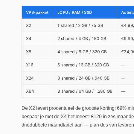
VPS-pakket
vCPU / RAM / SSD
Actiet
X2
1 shared / 2 GB / 75 GB
€4,99
X4
2 shared / 4 GB / 150 GB
€9,99
X8
4 shared / 8 GB / 320 GB
€34,9
X16
6 shared / 16 GB / 320 GB
—
X24
8 shared / 24 GB / 640 GB
—
X64
8 shared / 64 GB / 1.280 GB
—
De X2 levert procentueel de grootste korting: 69% min
bespaar je met de X4 het meest: €120 in zes maanden.
driedubbele maandtarief aan — plan dus van tevoren of