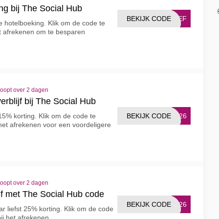
ng bij The Social Hub
BEKIJK CODE
RIEF
e hotelboeking. Klik om de code te
het afrekenen om te besparen
loopt over 2 dagen
erblijf bij The Social Hub
BEKIJK CODE
OM26
15% korting. Klik om de code te
 het afrekenen voor een voordeligere
loopt over 2 dagen
ijf met The Social Hub code
BEKIJK CODE
SH26
r liefst 25% korting. Klik om de code
ij het afrekenen