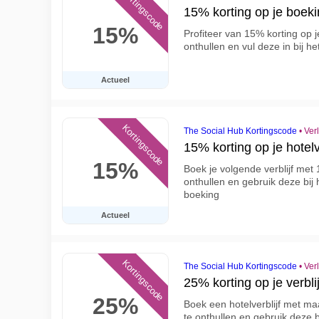
Kortingscode
15% korting op je boeki
15%
Profiteer van 15% korting op j
onthullen en vul deze in bij 
Actueel
Kortingscode
The Social Hub Kortingscode
•
Ver
15% korting op je hotelv
15%
Boek je volgende verblijf met 
onthullen en gebruik deze bij
boeking
Actueel
Kortingscode
The Social Hub Kortingscode
•
Ver
25% korting op je verbl
25%
Boek een hotelverblijf met maa
te onthullen en gebruik deze b