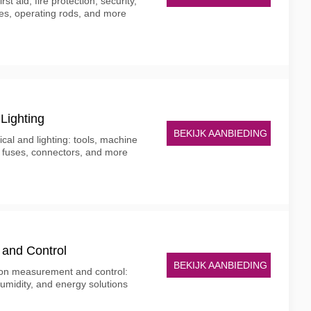
st aid, fire protection, security,
ces, operating rods, and more
Lighting
BEKIJK AANBIEDING
cal and lighting: tools, machine
ng, fuses, connectors, and more
and Control
BEKIJK AANBIEDING
on measurement and control:
humidity, and energy solutions