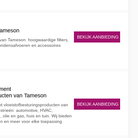
 Tameson
BEKIJK AANBIEDING
 van Tameson: hoogwaardige filters,
condensafvoeren en accessoires
iment
ducten van Tameson
BEKIJK AANBIEDING
t vloeistofbesturingsproducten van
ustrieën: automotive, HVAC,
olie en gas, huis en tuin. Wij bieden
n en meer voor elke toepassing