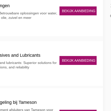
angen
BEKIJK AANBIEDING
Betrouwbare oplossingen voor water,
 olie, zuivel en meer
ives and Lubricants
BEKIJK AANBIEDING
nd lubricants: Superior solutions for
ns, and reliability
egeling bij Tameson
iment afsluiters van Tameson voor