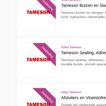
Aanbieding
Acties tameson
Tameson Buizen en Sl
Tameson buizen en slangen: 
lucht, hydraulica, chemicaliën,
Aanbieding
Acties Tameson
Tameson Sealing, Adhes
Tameson sealing, adhesives, a
durable bonds, smooth operatio
Aanbieding
Acties Tameson
Afsluiters en Vloeistofr
Ontdek het uitgebreide assort