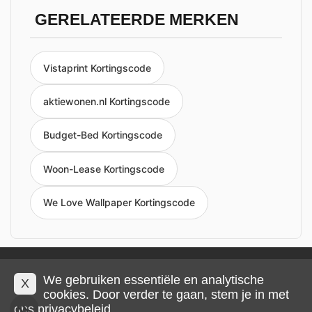
GERELATEERDE MERKEN
Vistaprint Kortingscode
aktiewonen.nl Kortingscode
Budget-Bed Kortingscode
Woon-Lease Kortingscode
We Love Wallpaper Kortingscode
Privacy en cookies
Impressum
Algemene voorwaarden
We gebruiken essentiële en analytische
X
cookies. Door verder te gaan, stem je in met
ons
privacybeleid
.
© 2026 IMP Multimedia GmbH