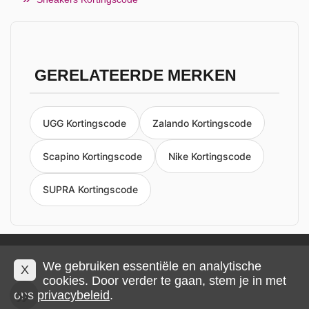
GERELATEERDE MERKEN
UGG Kortingscode
Zalando Kortingscode
Scapino Kortingscode
Nike Kortingscode
SUPRA Kortingscode
Privacy en cookies
Impressum
Algemene voorwaarden
We gebruiken essentiële en analytische
X
cookies. Door verder te gaan, stem je in met
ons
privacybeleid
.
© 2026 IMP Multimedia GmbH