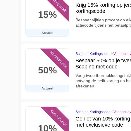
Kortingscode
Krijg 15% korting op je
kortingscode
15%
Bespaar vijftien procent op al
actiecode tijdens het betaalp
Actueel
Kortingscode
Scapino Kortingscode
•
Verloopt o
Bespaar 50% op je twee
Scapino met code
50%
Voeg twee thermokledingstuk
ontvang de helft korting op het
afrekenen
Actueel
Kortingscode
Scapino Kortingscode
•
Verloopt o
Geniet van 10% korting 
met exclusieve code
10%