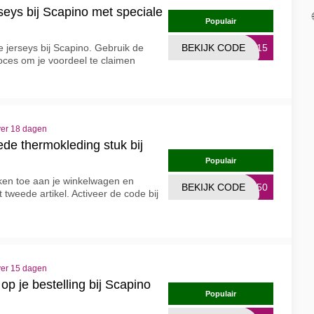
rseys bij Scapino met speciale
Populair
le jerseys bij Scapino. Gebruik de
BEKIJK CODE
EY15
roces om je voordeel te claimen
ver 18 dagen
de thermokleding stuk bij
Populair
ken toe aan je winkelwagen en
BEKIJK CODE
2E50
 tweede artikel. Activeer de code bij
ver 15 dagen
op je bestelling bij Scapino
Populair