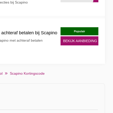
ecties bij Scapino
Populair
achteraf betalen bij Scapino
apino met achteraf betalen
BEKIJK AANBIEDING
ol
Scapino Kortingscode