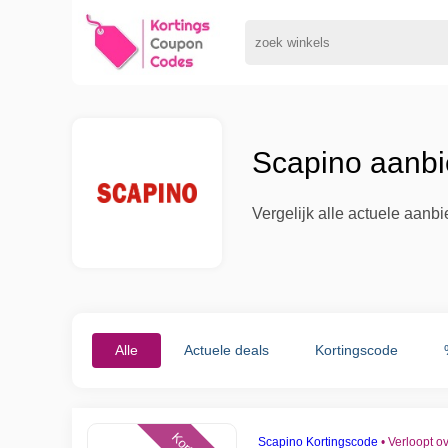
Scapino aanbi
Vergelijk alle actuele aanb
Alle
Actuele deals
Kortingscode
Scapino Kortingscode
•
Verloopt o