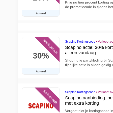
Krijg nu tien procent korting o
de promotiecode in tijdens he
Actueel
Kortingscode
Scapino Kortingscode
•
Verloopt o
Scapino actie: 30% korti
alleen vandaag
30%
Shop nu je partykleding bij S
tijdelijke actie is alleen geldi
Actueel
Kortingscode
Scapino Kortingscode
•
Verloopt o
Scapino aanbieding: b
met extra korting
Vergeet niet je kortingscode i