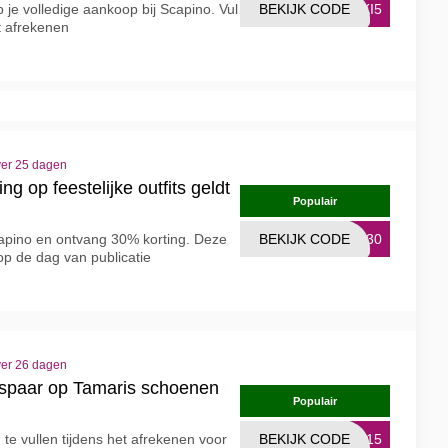
p je volledige aankoop bij Scapino. Vul
BEKIJK CODE
HKI5
t afrekenen
ver 25 dagen
ng op feestelijke outfits geldt
Populair
capino en ontvang 30% korting. Deze
BEKIJK CODE
ST30
g op de dag van publicatie
ver 26 dagen
espaar op Tamaris schoenen
Populair
n te vullen tijdens het afrekenen voor
BEKIJK CODE
DS15