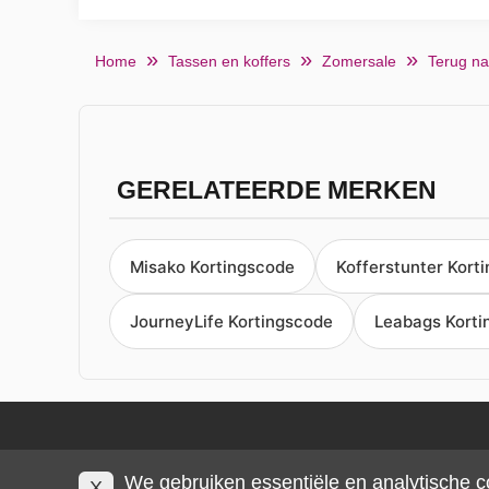
Home
Tassen en koffers
Zomersale
Terug na
GERELATEERDE MERKEN
Misako Kortingscode
Kofferstunter Kort
JourneyLife Kortingscode
Leabags Korti
We gebruiken essentiële en analytische c
X