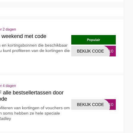
er 2 dagen
it weekend met code
Populair
s en kortingsbonnen die beschikbaar
u kunt profiteren van de kortingen die
BEKIJK CODE
EY10
er 4 dagen
alle bestsellertassen door
ode
BEKIJK CODE
RA10
ofiteren van kortingen of vouchers om
n soms hebben ze hele speciale
Radley