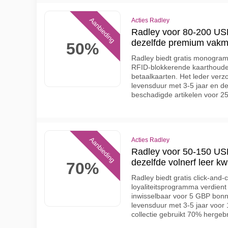
Aanbieding
Acties Radley
Radley voor 80-200 USD
dezelfde premium vakm
50%
Radley biedt gratis monogra
RFID-blokkerende kaarthoude
betaalkaarten. Het leder verz
levensduur met 3-5 jaar en de 
beschadigde artikelen voor 2
Aanbieding
Acties Radley
Radley voor 50-150 USD
dezelfde volnerf leer kwa
70%
Radley biedt gratis click-and-c
loyaliteitsprogramma verdien
inwisselbaar voor 5 GBP bonne
levensduur met 3-5 jaar voor
collectie gebruikt 70% hergeb