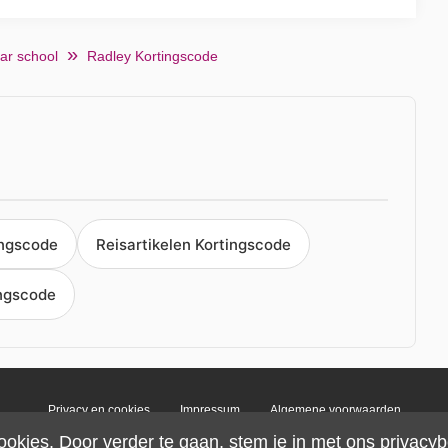
ar school
Radley Kortingscode
ingscode
Reisartikelen Kortingscode
ngscode
Privacy en cookies
Impressum
Algemene voorwaarden
ookies. Door verder te gaan, stem je in met ons
privacyb