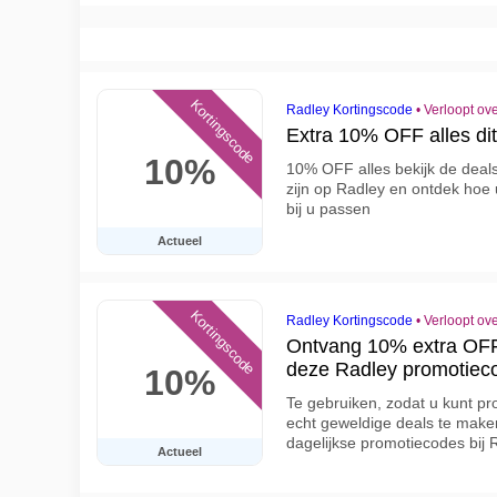
Kortingscode
Radley Kortingscode
•
Verloopt ov
Extra 10% OFF alles d
10%
10% OFF alles bekijk de deal
zijn op Radley en ontdek hoe 
bij u passen
Actueel
Kortingscode
Radley Kortingscode
•
Verloopt ov
Ontvang 10% extra OFF 
deze Radley promotiec
10%
Te gebruiken, zodat u kunt pr
echt geweldige deals te make
dagelijkse promotiecodes bij 
Actueel