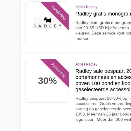
Aanbieding
Acties Radley
Radley gratis monogram
Radley biedt gratis monogram
van 20-35 USD bij afrekenen. 
kleuren. Deze service kost no
merken
Aanbieding
Acties Radley
Radley sale bespaart 
portemonnees en access
30%
boven 100 pond en koop
geselecteerde accessoir
Radley bespaart 20-30% op 
accessoires. Gratis verzendi
korting op geselecteerde acce
1998. Meer dan 25 jaar Londe
logo icoon. Meer dan 300 win