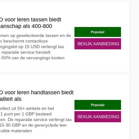
 voor leren tassen biedt
anschap als 400-800
Populair
mmen op geselecteerde tassen en de
r beschermt contactloze
BEKIJK AANBIEDING
orgingskit op 15 USD verlengt tas
reparatie service herstelt
5-50% van de vervangings kosten
 voor leren handtassen biedt
liteit als
Populair
ollect uit 50+ winkels en het
t 1 punt per 1 GBP besteed
BEKIJK AANBIEDING
n. De reparatie service verlengt tas
 15-30 GBP en de gerecyclede leer
ruikte materialen