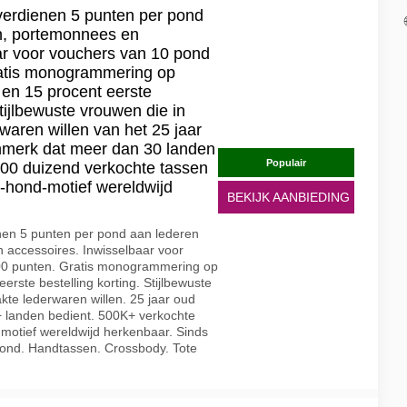
 verdienen 5 punten per pond
n, portemonnees en
ar voor vouchers van 10 pond
ratis monogrammering op
en 15 procent eerste
stijlbewuste vrouwen die in
aren willen van het 25 jaar
nmerk dat meer dan 30 landen
Populair
00 duizend verkochte tassen
e-hond-motief wereldwijd
BEKIJK AANBIEDING
enen 5 punten per pond aan lederen
accessoires. Inwisselbaar voor
00 punten. Gratis monogrammering op
rste bestelling korting. Stijlbewuste
te lederwaren willen. 25 jaar oud
+ landen bedient. 500K+ verkochte
-motief wereldwijd herkenbaar. Sinds
Hond. Handtassen. Crossbody. Tote