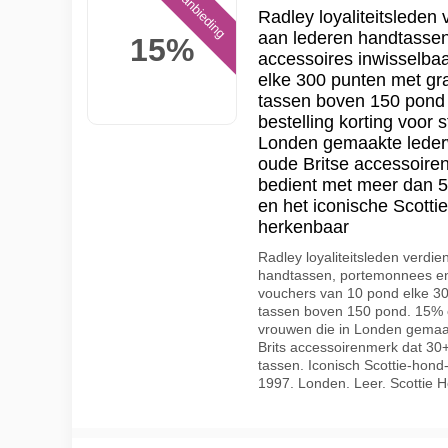
Aanbieding
Radley loyaliteitsleden
aan lederen handtasse
15%
accessoires inwisselba
elke 300 punten met g
tassen boven 150 pond 
bestelling korting voor 
Londen gemaakte lederw
oude Britse accessoire
bedient met meer dan 5
en het iconische Scotti
herkenbaar
Radley loyaliteitsleden verdi
handtassen, portemonnees en 
vouchers van 10 pond elke 3
tassen boven 150 pond. 15% ee
vrouwen die in Londen gemaak
Brits accessoirenmerk dat 30
tassen. Iconisch Scottie-hond
1997. Londen. Leer. Scottie 