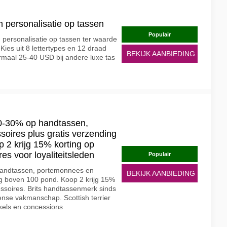
 personalisatie op tassen
Populair
 personalisatie op tassen ter waarde
Kies uit 8 lettertypes en 12 draad
BEKIJK AANBIEDING
rmaal 25-40 USD bij andere luxe tas
20-30% op handtassen,
oires plus gratis verzending
 2 krijg 15% korting op
es voor loyaliteitsleden
Populair
handtassen, portemonnees en
BEKIJK AANBIEDING
ng boven 100 pond. Koop 2 krijg 15%
ssoires. Brits handtassenmerk sinds
nse vakmanschap. Scottish terrier
kels en concessions