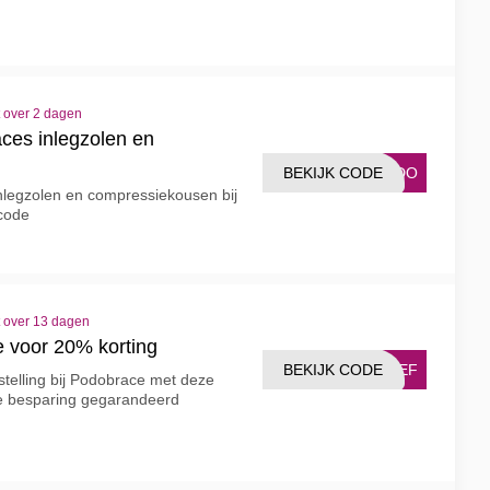
t over 2 dagen
aces inlegzolen en
BEKIJK CODE
PODO
inlegzolen en compressiekousen bij
code
t over 13 dagen
 voor 20% korting
BEKIJK CODE
SIEF
telling bij Podobrace met deze
ge besparing gegarandeerd