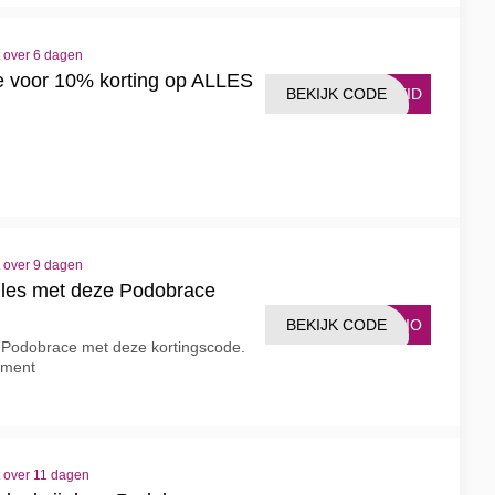
t over 6 dagen
e voor 10% korting op ALLES
BEKIJK CODE
HEID
t over 9 dagen
lles met deze Podobrace
BEKIJK CODE
YSIO
j Podobrace met deze kortingscode.
iment
t over 11 dagen