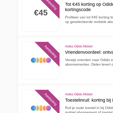
Aanbieding
Tot €45 korting op Odi
kortingscode
€45
Profiteer van tot €45 korting 
op geselecteerde mobiele a
Aanbieding
Acties Odido Mobiel
Vriendenvoordeel: ontv
Verwijs vrienden naar Odido e
abonnementen. Delen levert d
Aanbieding
Acties Odido Mobiel
Toestelinruil: korting bij
Ruil je oude toestel in bij Od
mobiel abonnement of toestel