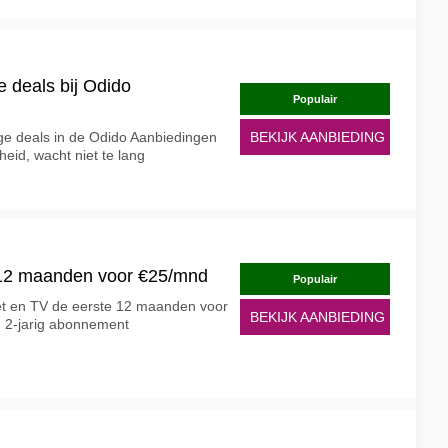
ge deals bij Odido
Populair
lige deals in de Odido Aanbiedingen
BEKIJK AANBIEDING
eid, wacht niet te lang
 12 maanden voor €25/mnd
Populair
net en TV de eerste 12 maanden voor
BEKIJK AANBIEDING
n 2-jarig abonnement