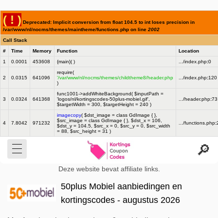
( ! )
Deprecated: Implicit conversion from float 104.5 to int loses precision in
/var/www/nl/nocms/themes/maintheme/functions.php on line
2002
Call Stack
#
Time
Memory
Function
Location
1
0.0001
453608
{main}( )
.../index.php
:
0
require(
2
0.0315
641096
'/var/www/nl/nocms/themes/childtheme8/header.php
.../index.php
:
120
)
func1001->addWhiteBackground(
$inputPath =
3
0.0324
641368
'logos/nl/kortingscodes-50plus-mobiel.gif'
,
.../header.php
:
73
$targetWidth =
300
,
$targetHeight =
240
)
imagecopy
(
$dst_image =
class GdImage { }
,
$src_image =
class GdImage { }
,
$dst_x =
106
,
4
7.8042
971232
.../functions.php
:
$dst_y =
104.5
,
$src_x =
0
,
$src_y =
0
,
$src_width
=
88
,
$src_height =
31
)
Deze website bevat affiliate links.
50plus Mobiel aanbiedingen en
kortingscodes - augustus 2026