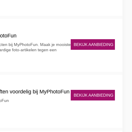
hotoFun
BEKIJK AANBIEDING
cten bij MyPhotoFun. Maak je mooiste
rdige foto-artikelen tegen een
ften voordelig bij MyPhotoFun
BEKIJK AANBIEDING
toFun