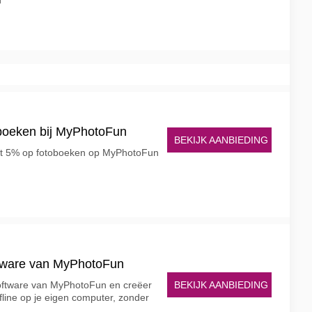
n
oboeken bij MyPhotoFun
BEKIJK AANBIEDING
tot 5% op fotoboeken op MyPhotoFun
ftware van MyPhotoFun
BEKIJK AANBIEDING
oftware van MyPhotoFun en creëer
fline op je eigen computer, zonder