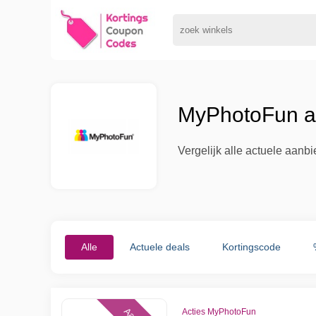
MyPhotoFun aa
Vergelijk alle actuele aan
Alle
Actuele deals
Kortingscode
Acties MyPhotoFun