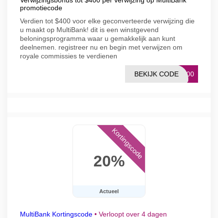
Verwijzingsbonus tot $400 per verwijzing op MultiBank
promotiecode
Verdien tot $400 voor elke geconverteerde verwijzing die
u maakt op MultiBank! dit is een winstgevend
beloningsprogramma waar u gemakkelijk aan kunt
deelnemen. registreer nu en begin met verwijzen om
royale commissies te verdienen
BEKIJK CODE
L400
Kortingscode
20%
Actueel
MultiBank Kortingscode
•
Verloopt over 4 dagen