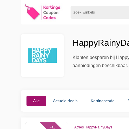
HappyRainyDay
Klanten besparen bij Happy
aanbiedingen beschikbaar. D
Alle
Actuele deals
Kortingscode
Acties HappyRainyDays