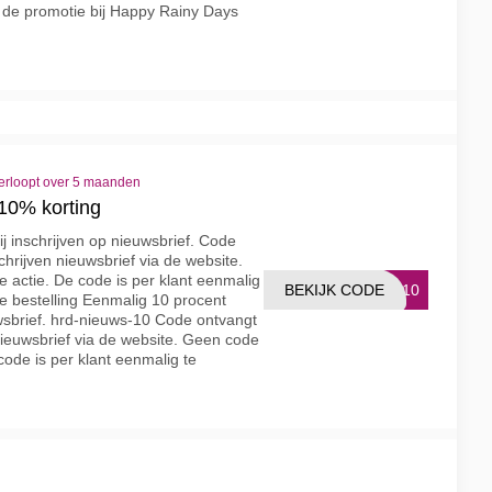
p de promotie bij Happy Rainy Days
erloopt over 5 maanden
 10% korting
j inschrijven op nieuwsbrief. Code
schrijven nieuwsbrief via de website.
 actie. De code is per klant eenmalig
BEKIJK CODE
S-10
je bestelling Eenmalig 10 procent
uwsbrief. hrd-nieuws-10 Code ontvangt
n nieuwsbrief via de website. Geen code
code is per klant eenmalig te