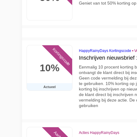
Geniet van tot 50% korting o
Kortingscode
HappyRainyDays Kortingscode
•
V
Inschrijven nieuwsbrief
10%
Eenmalig 10 procent korting bi
ontvangt de klant direct bij in
Geen code vermelding bij deze
te gebruiken. 10% korting op 
Actueel
korting bij inschrijven op nie
de klant direct bij inschrijve
vermelding bij deze actie. De 
gebruiken
Acties HappyRainyDays