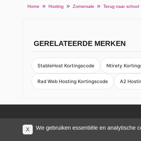
Home
Hosting
Zomersale
Terug naar school
GERELATEERDE MERKEN
StableHost Kortingscode
Ntirety Kortin
Rad Web Hosting Kortingscode
A2 Hosti
We gebruiken essentiële en analytische c
X