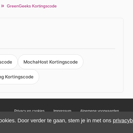
GreenGeeks Kortingscode
gscode
MochaHost Kortingscode
ng Kortingscode
Privacy en cookies
Impressum
Algemene voorwaarden
ookies. Door verder te gaan, stem je in met ons
privacyb
© 2026 IMP Multimedia GmbH