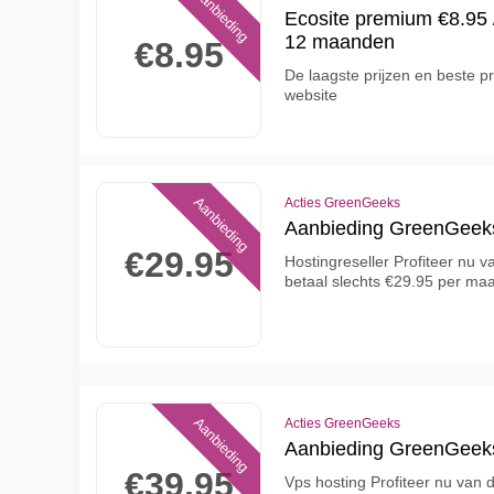
Aanbieding
Ecosite premium €8.95 
12 maanden
€8.95
De laagste prijzen en beste 
website
Aanbieding
Acties GreenGeeks
Aanbieding GreenGeek
€29.95
Hostingreseller Profiteer nu
betaal slechts €29.95 per maa
Aanbieding
Acties GreenGeeks
Aanbieding GreenGeek
€39.95
Vps hosting Profiteer nu van