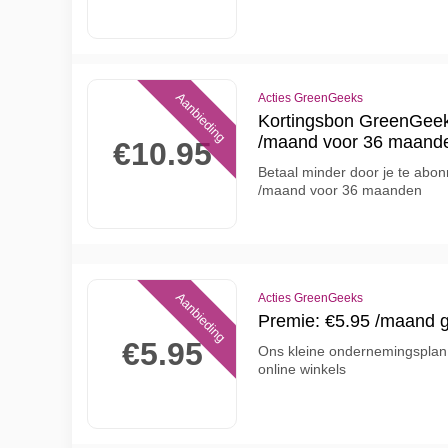
Aanbieding
Acties GreenGeeks
Kortingsbon GreenGeek
/maand voor 36 maand
€10.95
Betaal minder door je te abo
/maand voor 36 maanden
Aanbieding
Acties GreenGeeks
Premie: €5.95 /maand
€5.95
Ons kleine ondernemingsplan i
online winkels