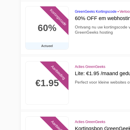
Kortingscode
GreenGeeks Kortingscode
•
Verloo
60% OFF em webhosti
60%
Ontvang nu uw kortingscode 
GreenGeeks hosting
Actueel
Aanbieding
Acties GreenGeeks
Lite: €1.95 /maand ge
€1.95
Perfect voor kleine websites o
Aanbieding
Acties GreenGeeks
Kortingsbon GreenGeek