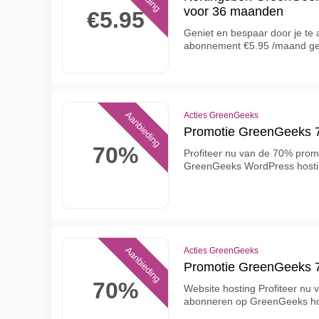
voor 36 maanden
€5.95
Geniet en bespaar door je te 
abonnement €5.95 /maand g
Aanbieding
Acties GreenGeeks
Promotie GreenGeeks 
70%
Profiteer nu van de 70% pro
GreenGeeks WordPress host
Aanbieding
Acties GreenGeeks
Promotie GreenGeeks
70%
Website hosting Profiteer nu
abonneren op GreenGeeks ho