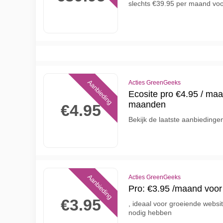
slechts €39.95 per maand voo
Aanbieding
Acties GreenGeeks
Ecosite pro €4.95 / ma
maanden
€4.95
Bekijk de laatste aanbieding
Aanbieding
Acties GreenGeeks
Pro: €3.95 /maand voo
€3.95
, ideaal voor groeiende websi
nodig hebben