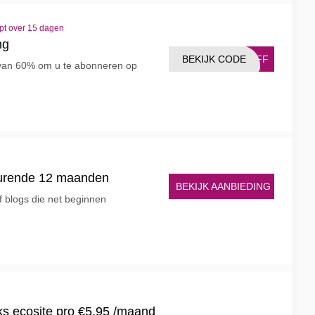
pt over 15 dagen
ng
BEKIJK CODE
0OFF
van 60% om u te abonneren op
durende 12 maanden
BEKIJK AANBIEDING
f blogs die net beginnen
s ecosite pro €5.95 /maand