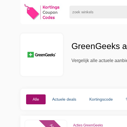
GreenGeeks aa
Vergelijk alle actuele aan
Alle
Actuele deals
Kortingscode
Acties GreenGeeks