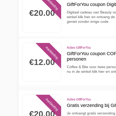
Aanbieding
GiftForYou coupon Digi
€20.00
Digitaal cadeau van Beauty v
winkel klik hier en ontvang de
geniet zonder enige code
Aanbieding
Acties GiftForYou
GiftForYou coupon COF
personen
€12.00
Coffee & Bite voor twee pers
nu in de winkel klik hier en o
Aanbieding
Acties GiftForYou
Gratis verzending bij Gi
€20.00
Je ontvangt gratis verzending 