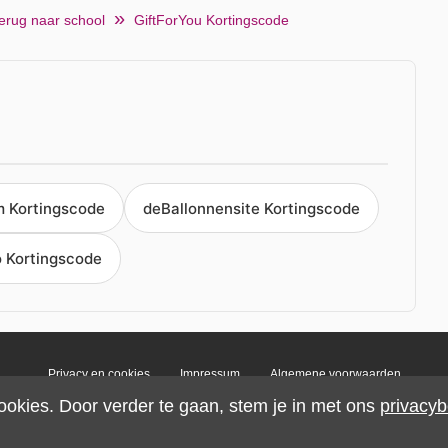
erug naar school
GiftForYou Kortingscode
m Kortingscode
deBallonnensite Kortingscode
 Kortingscode
Privacy en cookies
Impressum
Algemene voorwaarden
ookies. Door verder te gaan, stem je in met ons
privacyb
© 2026 IMP Multimedia GmbH