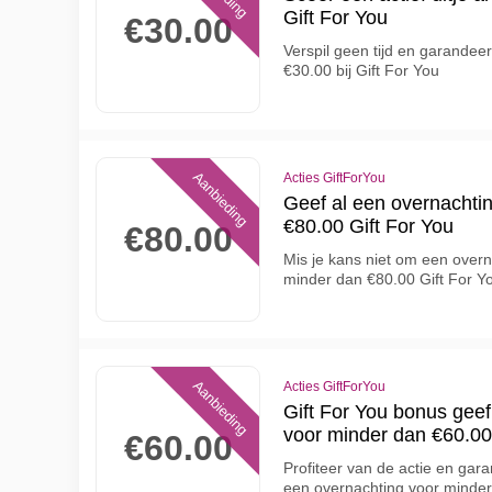
Gift For You
€30.00
Verspil geen tijd en garandee
€30.00 bij Gift For You
Aanbieding
Acties GiftForYou
Geef al een overnachti
€80.00 Gift For You
€80.00
Mis je kans niet om een ​​ove
minder dan €80.00 Gift For Y
Aanbieding
Acties GiftForYou
Gift For You bonus gee
voor minder dan €60.00
€60.00
Profiteer van de actie en gar
een overnachting voor minde