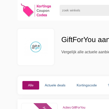
GiftForYou aa
Vergelijk alle actuele aanb
Alle
Actuele deals
Kortingscode
Acties GiftForYou