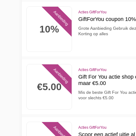
Aanbieding
Acties GiftForYou
GiftForYou coupon 10%
10%
Grote Aanbieding Gebruik de
Korting op alles
Aanbieding
Acties GiftForYou
Gift For You actie shop
maar €5.00
€5.00
Mis de beste Gift For You act
voor slechts €5.00
Aanbieding
Acties GiftForYou
Scoor een actief uitje a