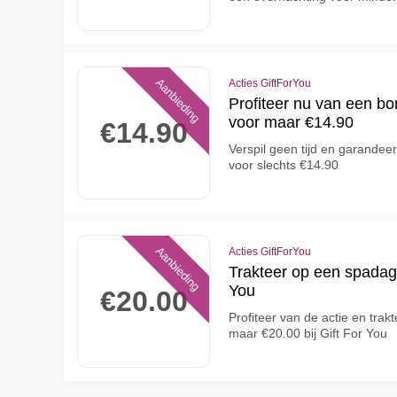
Aanbieding
Acties GiftForYou
Profiteer nu van een bor
voor maar €14.90
€14.90
Verspil geen tijd en garandee
voor slechts €14.90
Aanbieding
Acties GiftForYou
Trakteer op een spadag 
You
€20.00
Profiteer van de actie en trak
maar €20.00 bij Gift For You