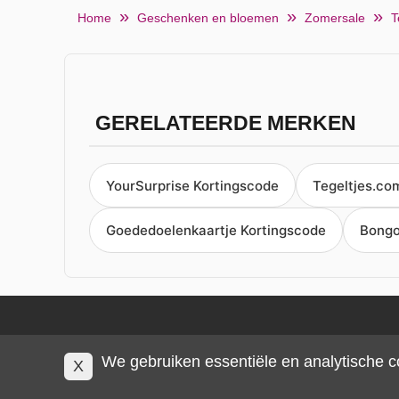
Home
Geschenken en bloemen
Zomersale
T
GERELATEERDE MERKEN
YourSurprise Kortingscode
Tegeltjes.co
Goededoelenkaartje Kortingscode
Bongo
We gebruiken essentiële en analytische c
X