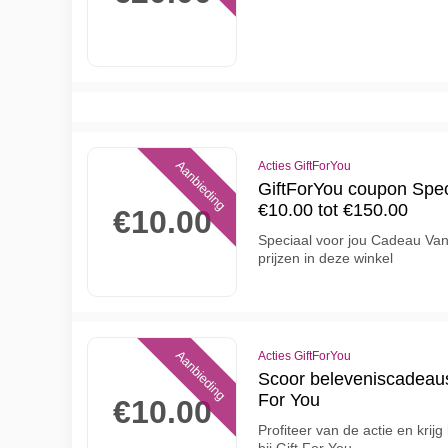
Aanbieding
Acties GiftForYou
GiftForYou coupon Spec
€10.00 tot €150.00
€10.00
Speciaal voor jou Cadeau Van
prijzen in deze winkel
Aanbieding
Acties GiftForYou
Scoor beleveniscadeaus 
For You
€10.00
Profiteer van de actie en kri