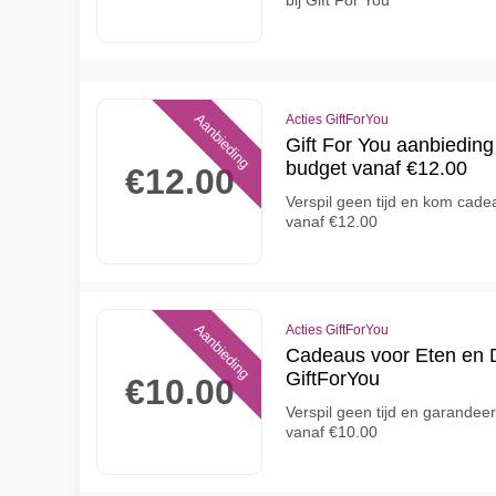
bij Gift For You
Aanbieding
Acties GiftForYou
Gift For You aanbieding
budget vanaf €12.00
€12.00
Verspil geen tijd en kom cade
vanaf €12.00
Aanbieding
Acties GiftForYou
Cadeaus voor Eten en D
GiftForYou
€10.00
Verspil geen tijd en garandee
vanaf €10.00