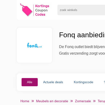
Fonq aanbiedi
De Fonq outlet biedt blijve
Gratis verzending zorgt voor
Alle
Actuele deals
Kortingscode
Home
Meubels en decoratie
Zomersale
Teru