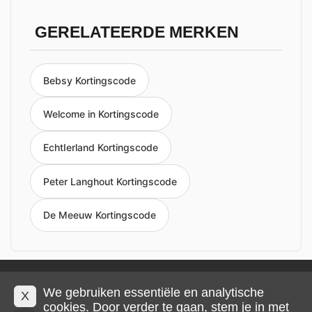
GERELATEERDE MERKEN
Bebsy Kortingscode
Welcome in Kortingscode
EchtIerland Kortingscode
Peter Langhout Kortingscode
De Meeuw Kortingscode
Privacy en cookies
Impressum
Algemene voorwaarden
We gebruiken essentiële en analytische
X
cookies. Door verder te gaan, stem je in met