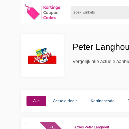
Peter Langhou
Vergelijk alle actuele aanb
Alle
Actuele deals
Kortingscode
Acties Peter Langhout