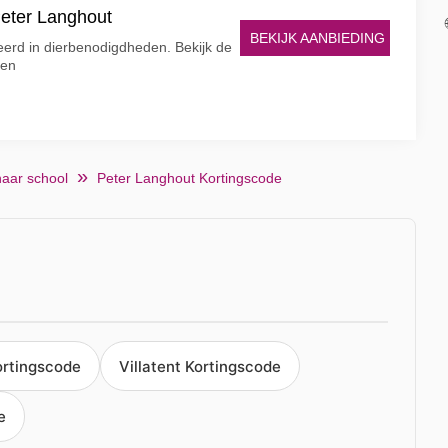
Peter Langhout
BEKIJK AANBIEDING
eerd in dierbenodigdheden. Bekijk de
ten
naar school
Peter Langhout Kortingscode
ortingscode
Villatent Kortingscode
e