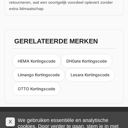
retourneren, wat een soortgelijk voordeel oplevert zonder
extra lidmaatschap.
GERELATEERDE MERKEN
HEMA Kortingscode
DHGate Kortingscode
Limango Kortingscode
Lesara Kortingscode
OTTO Kortingscode
Privacy en cookies
Impressum
Algemene voorwaarden
We gebruiken essentiële en analytische
X
cookies. Door verder te gaan, stem je in met