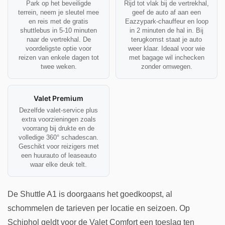
Park op het beveiligde
Rijd tot vlak bij de vertrekhal,
terrein, neem je sleutel mee
geef de auto af aan een
en reis met de gratis
Eazzypark-chauffeur en loop
shuttlebus in 5-10 minuten
in 2 minuten de hal in. Bij
naar de vertrekhal. De
terugkomst staat je auto
voordeligste optie voor
weer klaar. Ideaal voor wie
reizen van enkele dagen tot
met bagage wil inchecken
twee weken.
zonder omwegen.
Valet Premium
Dezelfde valet-service plus
extra voorzieningen zoals
voorrang bij drukte en de
volledige 360° schadescan.
Geschikt voor reizigers met
een huurauto of leaseauto
waar elke deuk telt.
De Shuttle A1 is doorgaans het goedkoopst, al
schommelen de tarieven per locatie en seizoen. Op
Schiphol geldt voor de Valet Comfort een toeslag ten