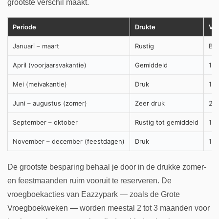
grootste verschil maakt.
Periode
Drukte
Vr
Januari – maart
Rustig
Bep
April (voorjaarsvakantie)
Gemiddeld
10-
Mei (meivakantie)
Druk
15
Juni – augustus (zomer)
Zeer druk
20
September – oktober
Rustig tot gemiddeld
10-
November – december (feestdagen)
Druk
15
De grootste besparing behaal je door in de drukke zomer-
en feestmaanden ruim vooruit te reserveren. De
vroegboekacties van Eazzypark — zoals de Grote
Vroegboekweken — worden meestal 2 tot 3 maanden voor