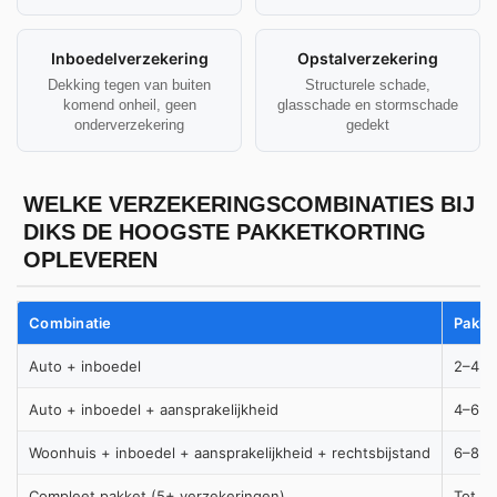
Inboedelverzekering
Opstalverzekering
Dekking tegen van buiten
Structurele schade,
komend onheil, geen
glasschade en stormschade
onderverzekering
gedekt
WELKE VERZEKERINGSCOMBINATIES BIJ
DIKS DE HOOGSTE PAKKETKORTING
OPLEVEREN
Combinatie
Pakke
Auto + inboedel
2–4%
Auto + inboedel + aansprakelijkheid
4–6%
Woonhuis + inboedel + aansprakelijkheid + rechtsbijstand
6–8%
Compleet pakket (5+ verzekeringen)
Tot 1