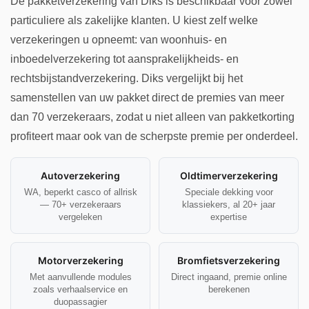
De pakketverzekering van Diks is beschikbaar voor zowel
particuliere als zakelijke klanten. U kiest zelf welke
verzekeringen u opneemt: van woonhuis- en
inboedelverzekering tot aansprakelijkheids- en
rechtsbijstandverzekering. Diks vergelijkt bij het
samenstellen van uw pakket direct de premies van meer
dan 70 verzekeraars, zodat u niet alleen van pakketkorting
profiteert maar ook van de scherpste premie per onderdeel.
Autoverzekering
Oldtimerverzekering
WA, beperkt casco of allrisk
Speciale dekking voor
— 70+ verzekeraars
klassiekers, al 20+ jaar
vergeleken
expertise
Motorverzekering
Bromfietsverzekering
Met aanvullende modules
Direct ingaand, premie online
zoals verhaalservice en
berekenen
duopassagier