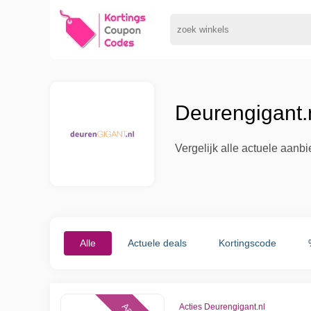
Deurengigant.
Vergelijk alle actuele aanb
Alle
Actuele deals
Kortingscode
Acties Deurengigant.nl