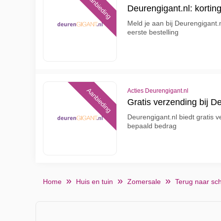
Aanbieding
Deurengigant.nl: korting
Meld je aan bij Deurengigant.n
eerste bestelling
Aanbieding
Acties Deurengigant.nl
Gratis verzending bij D
Deurengigant.nl biedt gratis v
bepaald bedrag
Home
Huis en tuin
Zomersale
Terug naar sc