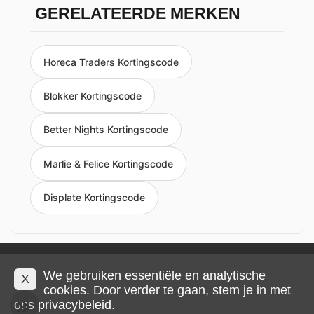
GERELATEERDE MERKEN
Horeca Traders Kortingscode
Blokker Kortingscode
Better Nights Kortingscode
Marlie & Felice Kortingscode
Displate Kortingscode
Privacy en cookies
Impressum
Algemene voorwaarden
We gebruiken essentiële en analytische
X
cookies. Door verder te gaan, stem je in met
ons
privacybeleid
.
© 2026 IMP Multimedia GmbH