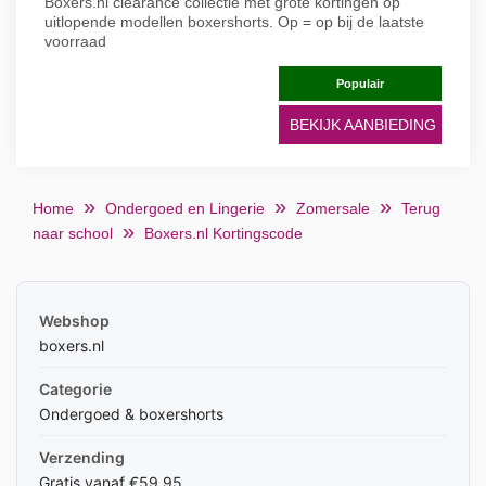
Boxers.nl clearance collectie met grote kortingen op
uitlopende modellen boxershorts. Op = op bij de laatste
voorraad
Populair
BEKIJK AANBIEDING
Home
Ondergoed en Lingerie
Zomersale
Terug
naar school
Boxers.nl Kortingscode
Webshop
boxers.nl
Categorie
Ondergoed & boxershorts
Verzending
Gratis vanaf €59,95