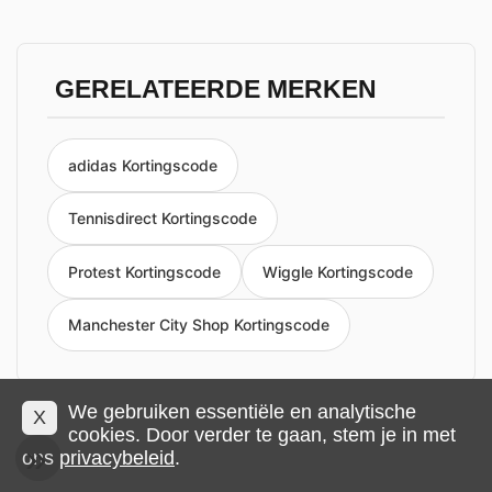
GERELATEERDE MERKEN
adidas Kortingscode
Tennisdirect Kortingscode
Protest Kortingscode
Wiggle Kortingscode
Manchester City Shop Kortingscode
We gebruiken essentiële en analytische
X
cookies. Door verder te gaan, stem je in met
Privacy en cookies
Impressum
Algemene voorwaarden
ons
privacybeleid
.