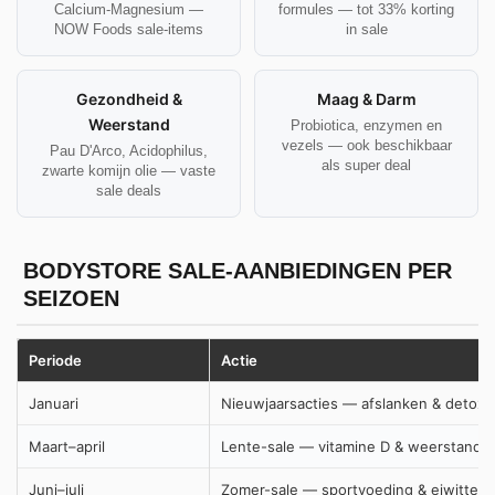
Calcium-Magnesium —
formules — tot 33% korting
NOW Foods sale-items
in sale
Gezondheid &
Maag & Darm
Weerstand
Probiotica, enzymen en
vezels — ook beschikbaar
Pau D'Arco, Acidophilus,
als super deal
zwarte komijn olie — vaste
sale deals
BODYSTORE SALE-AANBIEDINGEN PER
SEIZOEN
Periode
Actie
Januari
Nieuwjaarsacties — afslanken & detox
Maart–april
Lente-sale — vitamine D & weerstand
Juni–juli
Zomer-sale — sportvoeding & eiwitten