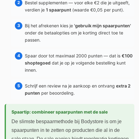
Bestel supplementen — voor elke €2 die je uitgeeft,
verdien je
1 spaarpunt
(waarde €0,05 per punt).
Bij het afrekenen kies je
'gebruik mijn spaarpunten'
onder de betaalopties om je korting direct toe te
passen.
Spaar door tot maximaal 2000 punten — dat is
€100
shoptegoed
dat je op je volgende bestelling kunt
innen.
Schrijf een review na je aankoop en ontvang
extra 2
punten
per beoordeling.
Spaartip: combineer spaarpunten met de sale
De slimste bespaarmethode bij Bodystore is om je
spaarpunten in te zetten op producten die al in de
sale staan. De sale-pagina biedt regelmatig kortingen