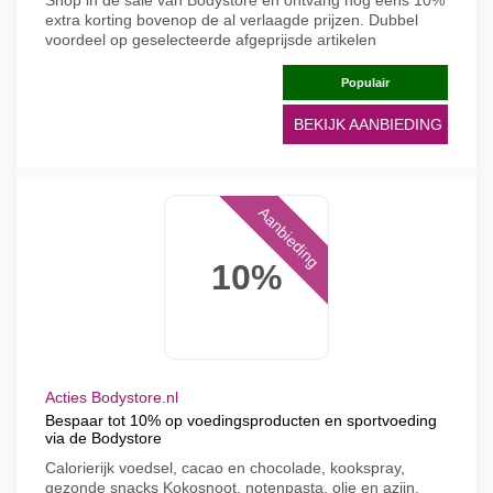
Shop in de sale van Bodystore en ontvang nog eens 10%
extra korting bovenop de al verlaagde prijzen. Dubbel
voordeel op geselecteerde afgeprijsde artikelen
Populair
BEKIJK AANBIEDING
Aanbieding
10%
Acties Bodystore.nl
Bespaar tot 10% op voedingsproducten en sportvoeding
via de Bodystore
Calorierijk voedsel, cacao en chocolade, kookspray,
gezonde snacks Kokosnoot, notenpasta, olie en azijn,