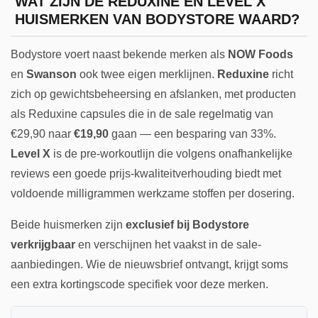
WAT ZIJN DE REDUXINE EN LEVEL X
HUISMERKEN VAN BODYSTORE WAARD?
Bodystore voert naast bekende merken als
NOW Foods
en
Swanson
ook twee eigen merklijnen.
Reduxine
richt
zich op gewichtsbeheersing en afslanken, met producten
als Reduxine capsules die in de sale regelmatig van
€29,90 naar
€19,90
gaan — een besparing van 33%.
Level X
is de pre-workoutlijn die volgens onafhankelijke
reviews een goede prijs-kwaliteitverhouding biedt met
voldoende milligrammen werkzame stoffen per dosering.
Beide huismerken zijn
exclusief bij Bodystore
verkrijgbaar
en verschijnen het vaakst in de sale-
aanbiedingen. Wie de nieuwsbrief ontvangt, krijgt soms
een extra kortingscode specifiek voor deze merken.