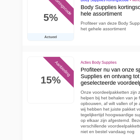
Kortingscode
Body Supplies Kortingscode
•
Verl
Body Supplies kortings
hele assortiment
5%
Profiteer van deze Body Supp
het gehele assortiment
Actueel
Aanbieding
Acties Body Supplies
Profiteer nu van onze s
Supplies en ontvang tot
15%
geselecteerde voordeel
Onze voordeelpakketten zijn 
helpen bij het behalen van je 
opbouwen, af wilt vallen of j
wij hebben het juiste pakket v
tegelijkertijd hoogwaardige s
op elkaar zijn afgestemd. Be
verschillende voordeelpakket
niet en bestel vandaag nog