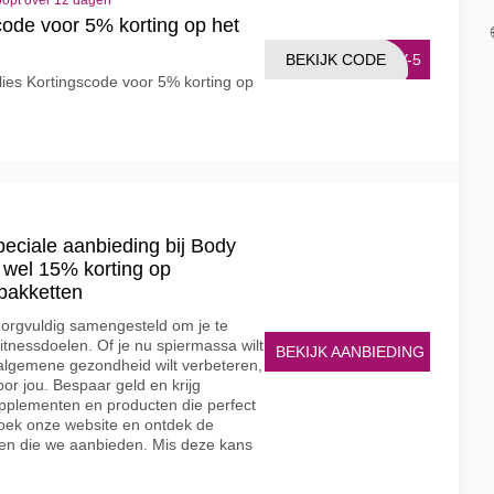
oopt over 12 dagen
code voor 5% korting op het
BEKIJK CODE
DY-5
lies Kortingscode voor 5% korting op
peciale aanbieding bij Body
 wel 15% korting op
pakketten
zorgvuldig samengesteld om je te
fitnessdoelen. Of je nu spiermassa wilt
BEKIJK AANBIEDING
e algemene gezondheid wilt verbeteren,
oor jou. Bespaar geld en krijg
upplementen en producten die perfect
zoek onze website en ontdek de
ten die we aanbieden. Mis deze kans