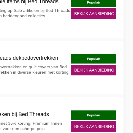
le items bij Bed Threads
Populair
ing op Sale artikelen bij Bed Threads.
BEKIJK AANBIEDING
n beddengoed collecties
reads dekbedovertrekken
Populair
vertrekken en quilt covers van Bed
BEKIJK AANBIEDING
ekken in diverse kleuren met korting
eken bij Bed Threads
Populair
et 35% korting. Premium linnen
BEKIJK AANBIEDING
 voor een scherpe prijs