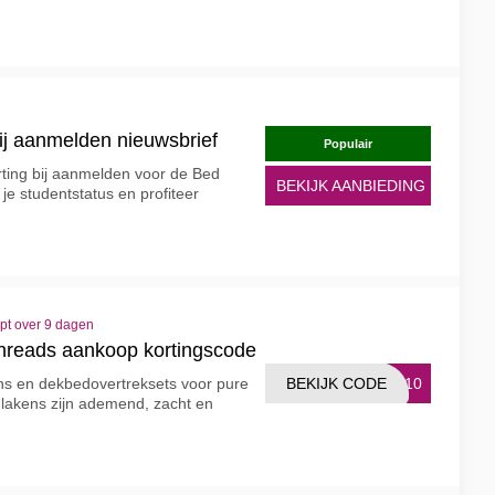
ij aanmelden nieuwsbrief
Populair
ting bij aanmelden voor de Bed
BEKIJK AANBIEDING
 je studentstatus en profiteer
pt over 9 dagen
reads aankoop kortingscode
BEKIJK CODE
EY10
ns en dekbedovertreksets voor pure
lakens zijn ademend, zacht en