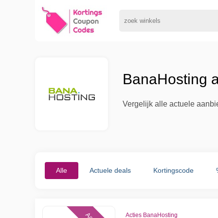
BanaHosting a
Vergelijk alle actuele aan
Alle
Actuele deals
Kortingscode
Acties BanaHosting