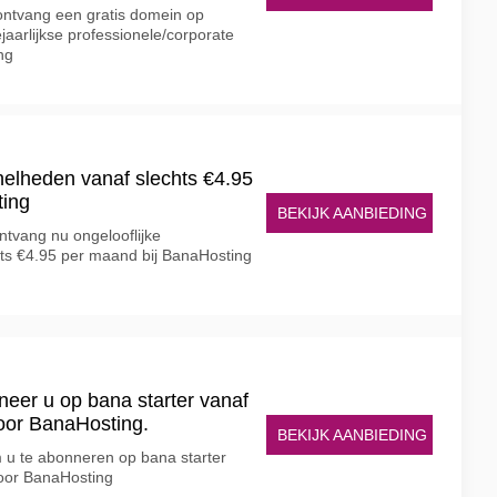
 ontvang een gratis domein op
iejaarlijkse professionele/corporate
ng
elheden vanaf slechts €4.95
ting
BEKIJK AANBIEDING
ntvang nu ongelooflijke
ts €4.95 per maand bij BanaHosting
neer u op bana starter vanaf
oor BanaHosting.
BEKIJK AANBIEDING
 u te abonneren op bana starter
voor BanaHosting