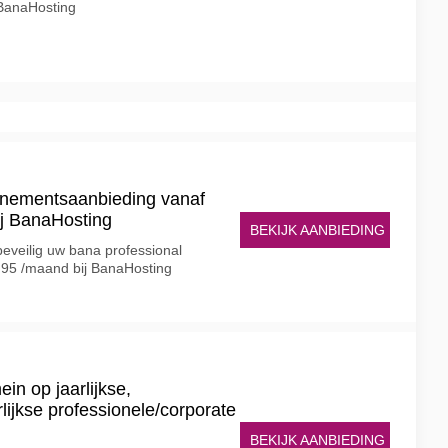
 BanaHosting
nnementsaanbieding vanaf
ij BanaHosting
BEKIJK AANBIEDING
beveilig uw bana professional
.95 /maand bij BanaHosting
in op jaarlijkse,
arlijkse professionele/corporate
BEKIJK AANBIEDING