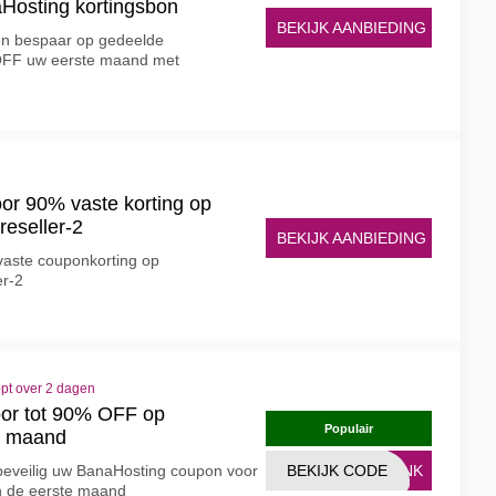
Hosting kortingsbon
BEKIJK AANBIEDING
 en bespaar op gedeelde
 OFF uw eerste maand met
or 90% vaste korting op
reseller-2
BEKIJK AANBIEDING
vaste couponkorting op
er-2
opt over 2 dagen
or tot 90% OFF op
Populair
e maand
 beveilig uw BanaHosting coupon voor
BEKIJK CODE
LINK
n de eerste maand