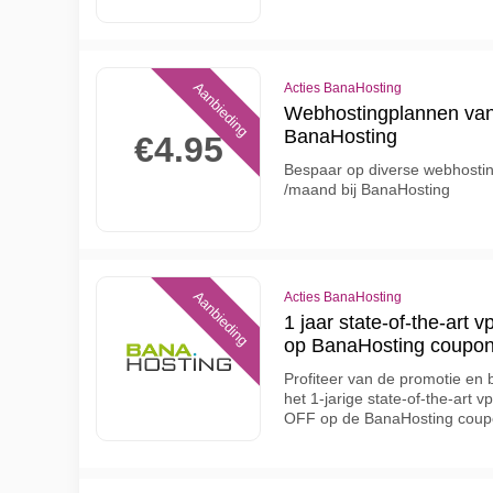
Aanbieding
Acties BanaHosting
Webhostingplannen vana
BanaHosting
€4.95
Bespaar op diverse webhostin
/maand bij BanaHosting
Aanbieding
Acties BanaHosting
1 jaar state-of-the-art
op BanaHosting coupo
Profiteer van de promotie en
het 1-jarige state-of-the-art
OFF op de BanaHosting cou