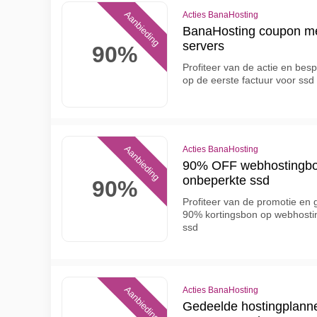
Aanbieding
Acties BanaHosting
BanaHosting coupon me
servers
90%
Profiteer van de actie en bes
op de eerste factuur voor ssd
Aanbieding
Acties BanaHosting
90% OFF webhostingbon 
onbeperkte ssd
90%
Profiteer van de promotie en
90% kortingsbon op webhostin
ssd
Aanbieding
Acties BanaHosting
Gedeelde hostingplann