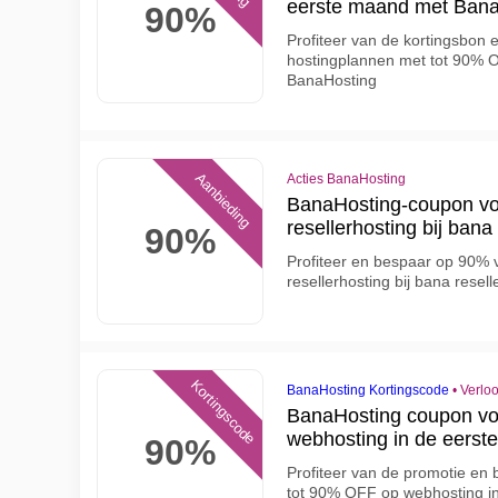
eerste maand met Bana
90%
Profiteer van de kortingsbon
hostingplannen met tot 90%
BanaHosting
Aanbieding
Acties BanaHosting
BanaHosting-coupon vo
resellerhosting bij bana 
90%
Profiteer en bespaar op 90% 
resellerhosting bij bana resell
Kortingscode
BanaHosting Kortingscode
•
Verlo
BanaHosting coupon vo
webhosting in de eerst
90%
Profiteer van de promotie en
tot 90% OFF op webhosting i