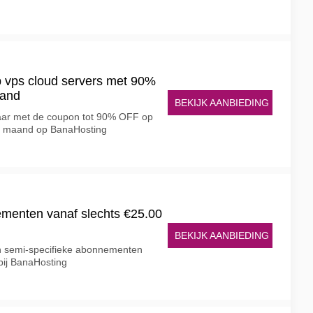
 vps cloud servers met 90%
aand
BEKIJK AANBIEDING
paar met de coupon tot 90% OFF op
te maand op BanaHosting
menten vanaf slechts €25.00
g
BEKIJK AANBIEDING
an semi-specifieke abonnementen
bij BanaHosting