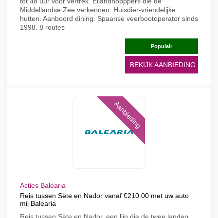
tot 48 uur voor vertrek. Eilandhopppers die de
Middellandse Zee verkennen. Huisdier-vriendelijke
hutten. Aanboord dining. Spaanse veerbootoperator sinds
1998. 8 routes
Populair
BEKIJK AANBIEDING
Aanbieding
Acties Balearia
Reis tussen Sète en Nador vanaf €210.00 met uw auto
mij Balearia
Reis tussen Sète en Nador, een lijn die de twee landen