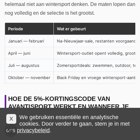
helemaal niet aan wintersport denken. De maten lopen dan
nog volledig en de selectie is het grootst.
Periode
Wat er gebeurt
Januari — februari
Na-Nieuwjaar-sale, restanten voorgaande
April — juni
Wintersport-outlet opent volledig, grootst
Juli — augustus
Zomersportdeals: zwemmen, outdoor, ten
Oktober — november
Black Friday en vroege wintersport-aanbi
HOE DE 5%-KORTINGSCODE VAN
AVANTISPORT WERKT EN WANNEER JE
HEM HET BESTE INZET
We gebruiken essentiële en analytische
X
cookies. Door verder te gaan, stem je in met
Avantisport biedt periodiek een
5%-kortingscode
aan die
ons
privacybeleid
.
geldig is op de meeste artikelen in het assortiment. De