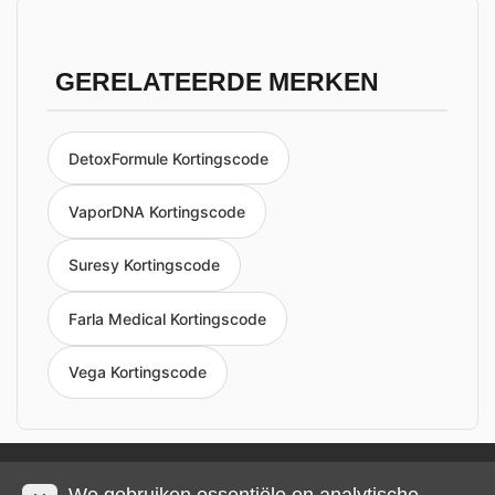
GERELATEERDE MERKEN
DetoxFormule Kortingscode
VaporDNA Kortingscode
Suresy Kortingscode
Farla Medical Kortingscode
Vega Kortingscode
Privacy en cookies
Impressum
Algemene voorwaarden