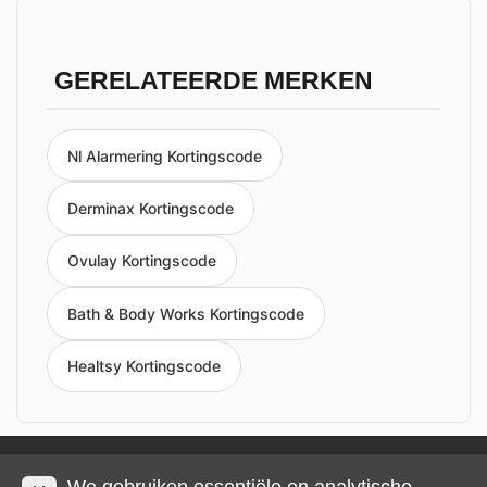
GERELATEERDE MERKEN
Nl Alarmering Kortingscode
Derminax Kortingscode
Ovulay Kortingscode
Bath & Body Works Kortingscode
Healtsy Kortingscode
Privacy en cookies
Impressum
Algemene voorwaarden