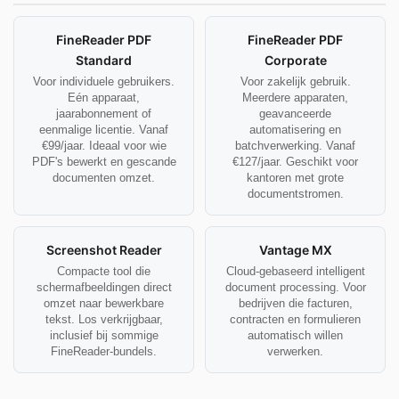
FineReader PDF
FineReader PDF
Standard
Corporate
Voor individuele gebruikers.
Voor zakelijk gebruik.
Eén apparaat,
Meerdere apparaten,
jaarabonnement of
geavanceerde
eenmalige licentie. Vanaf
automatisering en
€99/jaar. Ideaal voor wie
batchverwerking. Vanaf
PDF's bewerkt en gescande
€127/jaar. Geschikt voor
documenten omzet.
kantoren met grote
documentstromen.
Screenshot Reader
Vantage MX
Compacte tool die
Cloud-gebaseerd intelligent
schermafbeeldingen direct
document processing. Voor
omzet naar bewerkbare
bedrijven die facturen,
tekst. Los verkrijgbaar,
contracten en formulieren
inclusief bij sommige
automatisch willen
FineReader-bundels.
verwerken.