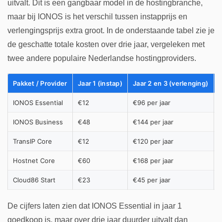
uitvalt. Dit is een gangbaar model in de hostingbranche,
maar bij IONOS is het verschil tussen instapprijs en
verlengingsprijs extra groot. In de onderstaande tabel zie je
de geschatte totale kosten over drie jaar, vergeleken met
twee andere populaire Nederlandse hostingproviders.
Pakket / Provider
Jaar 1 (instap)
Jaar 2 en 3 (verlenging)
T
IONOS Essential
€12
€96 per jaar
IONOS Business
€48
€144 per jaar
TransIP Core
€12
€120 per jaar
Hostnet Core
€60
€168 per jaar
Cloud86 Start
€23
€45 per jaar
De cijfers laten zien dat IONOS Essential in jaar 1
goedkoop is, maar over drie jaar duurder uitvalt dan