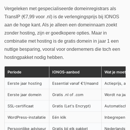
Vergeleken met gespecialiseerde domeinregistrars als
TransIP (€7,99 voor .nl) is de verlengingsprijs bij IONOS
aan de hoge kant. Als je alleen een domeinnaam zoekt
zonder hosting, zijn er goedkopere opties. Maar in
combinatie met hosting is de gratis domein in jaar 1 een
nuttige besparing, vooral voor ondernemers die toch een
hostingpakket nodig hebben.
Periode
IONOS-aanbod
Wat je moet 
Eerste jaar hosting
Essential vanaf €1/maand
Actieprijs, a
Eerste jaar domein
Gratis .nl of .com
Wordt na jaar
SSL-certificaat
Gratis (Let's Encrypt)
Automatisch 
WordPress-installatie
Eén klik
Inbegrepen bi
Persoonlijke adviseur
Gratis bij elk pakket
Nederlandstal