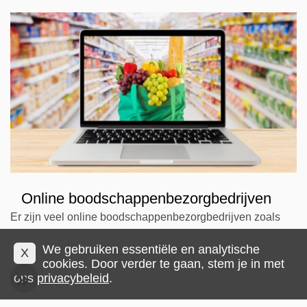
Online boodschappenbezorgbedrijven
Er zijn veel online boodschappenbezorgbedrijven zoals
Supermarkten die uw leven gemakkelijker kunnen maken.
We gebruiken essentiële en analytische
X
Instacart is een van de meest populaire online
cookies. Door verder te gaan, stem je in met
bezorgbedrijven voor boodschappen. Zij doen de
ons
privacybeleid
.
boodschappen voor je en bezorgen je boodschappen tot