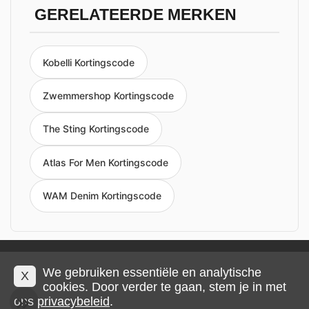
GERELATEERDE MERKEN
Kobelli Kortingscode
Zwemmershop Kortingscode
The Sting Kortingscode
Atlas For Men Kortingscode
WAM Denim Kortingscode
Privacy en cookies
Impressum
Algemene voorwaarden
We gebruiken essentiële en analytische
X
cookies. Door verder te gaan, stem je in met
ons
privacybeleid
.
© 2026 IMP Multimedia GmbH