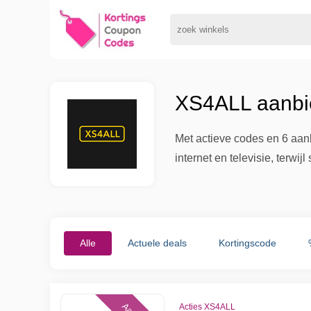
XS4ALL aanbie
Met actieve codes en 6 aan
internet en televisie, terw
Alle
Actuele deals
Kortingscode
Acties XS4ALL