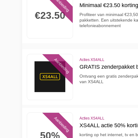
Aanbieding
Minimaal €23.50 kortin
€23.50
Profiteer van minimaal €23,5
pakketten. Een uitstekende ka
telefonieabonnement
Aanbieding
Acties XS4ALL
GRATIS zenderpakket bi
Ontvang een gratis zenderpakke
van XS4ALL
Aanbieding
Acties XS4ALL
XS4ALL actie 50% kortin
50%
korting op het internet, tv en 