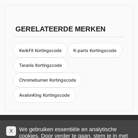
GERELATEERDE MERKEN
KwikFit Kortingscode
K-parts Kortingscode
Taranis Kortingscode
Chromeburner Kortingscode
AvalonKing Kortingscode
Privacy en cookies
Impressum
Algemene voorwaarden
We gebruiken essentiële en analytische
X
cookies. Door verder te gaan, stem je in met