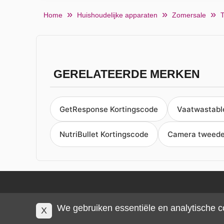
Home
Huishoudelijke apparaten
Zomersale
T
GERELATEERDE MERKEN
GetResponse Kortingscode
Vaatwastable
NutriBullet Kortingscode
Camera tweede
We gebruiken essentiële en analytische c
X