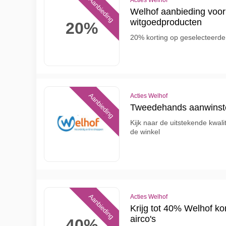
Aanbieding
Acties Welhof
Welhof aanbieding voor
witgoedproducten
20%
20% korting op geselecteerde
Aanbieding
Acties Welhof
Tweedehands aanwinste
Kijk naar de uitstekende kwali
de winkel
Aanbieding
Acties Welhof
Krijg tot 40% Welhof kor
airco's
40%