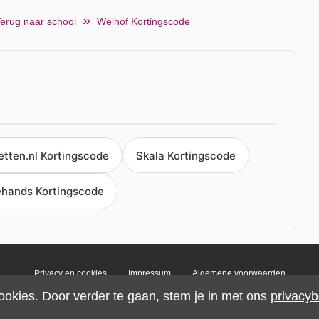
erug naar school
Welhof Kortingscode
tten.nl Kortingscode
Skala Kortingscode
hands Kortingscode
Privacy en cookies
Impressum
Algemene voorwaarden
ookies. Door verder te gaan, stem je in met ons
privacyb
© 2026 IMP Multimedia GmbH