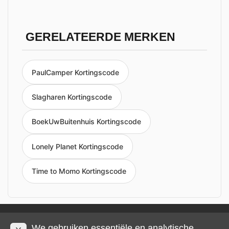
GERELATEERDE MERKEN
PaulCamper Kortingscode
Slagharen Kortingscode
BoekUwBuitenhuis Kortingscode
Lonely Planet Kortingscode
Time to Momo Kortingscode
Privacy en cookies
Impressum
Algemene voorwaarden
We gebruiken essentiële en analytische