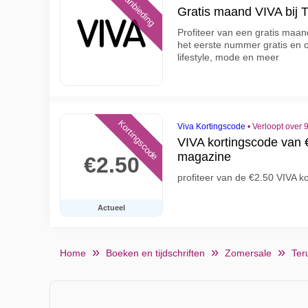
Aanbieding
Gratis maand VIVA bij Ti
Profiteer van een gratis maand
het eerste nummer gratis en o
lifestyle, mode en meer
Kortingscode
Viva Kortingscode
•
Verloopt over 
VIVA kortingscode van 
magazine
€2.50
profiteer van de €2.50 VIVA 
Actueel
Home
Boeken en tijdschriften
Zomersale
Ter