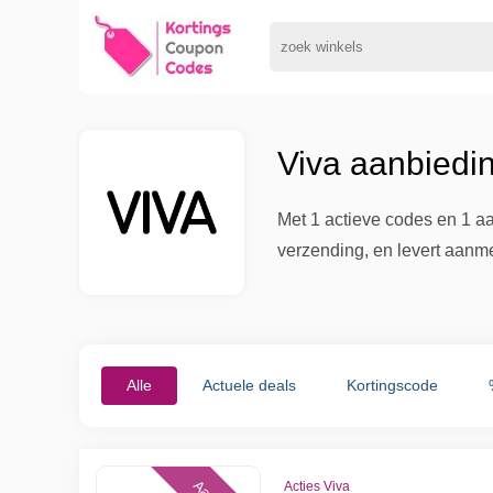
Viva aanbiedi
Met 1 actieve codes en 1 aa
verzending, en levert aanmel
Alle
Actuele deals
Kortingscode
Acties Viva