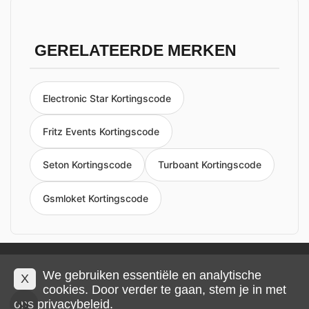
GERELATEERDE MERKEN
Electronic Star Kortingscode
Fritz Events Kortingscode
Seton Kortingscode
Turboant Kortingscode
Gsmloket Kortingscode
Privacy en cookies
Impressum
Algemene voorwaarden
We gebruiken essentiële en analytische
X
cookies. Door verder te gaan, stem je in met
ons
privacybeleid
.
© 2026 IMP Multimedia GmbH