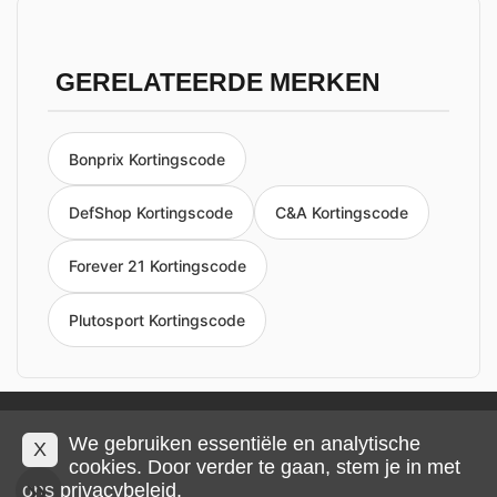
GERELATEERDE MERKEN
Bonprix Kortingscode
DefShop Kortingscode
C&A Kortingscode
Forever 21 Kortingscode
Plutosport Kortingscode
Privacy en cookies
Impressum
Algemene voorwaarden
We gebruiken essentiële en analytische
X
cookies. Door verder te gaan, stem je in met
ons
privacybeleid
.
© 2026 IMP Multimedia GmbH