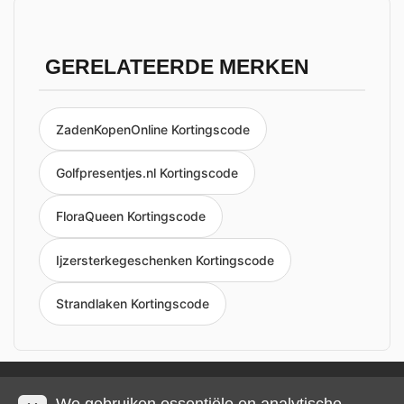
GERELATEERDE MERKEN
ZadenKopenOnline Kortingscode
Golfpresentjes.nl Kortingscode
FloraQueen Kortingscode
Ijzersterkegeschenken Kortingscode
Strandlaken Kortingscode
Privacy en cookies
Impressum
Algemene voorwaarden