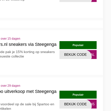
t over 15 dagen
s.nl sneakers via Steegenga
Populair
ode pak je 15% korting op sneakers
BEKIJK CODE
DEAL
euwste collectie
t over 29 dagen
oo uitverkoop met Steegenga
Populair
voordeel op de sale bij Spartoo en
BEKIJK CODE
4345
rtikelen