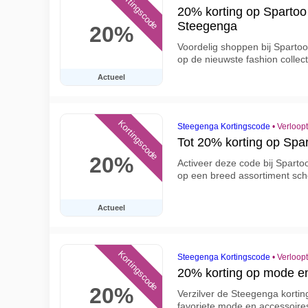
Kortingscode
20% korting op Spartoo 
Steegenga
20%
Voordelig shoppen bij Spartoo
op de nieuwste fashion collec
Actueel
Kortingscode
Steegenga Kortingscode
•
Verloop
Tot 20% korting op Spa
20%
Activeer deze code bij Sparto
op een breed assortiment sch
Actueel
Kortingscode
Steegenga Kortingscode
•
Verloop
20% korting op mode en
20%
Verzilver de Steegenga korti
favoriete mode en accessoire