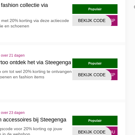
fashion collectie via
Populair
 met 20% korting via deze actiecode
BEKIJK CODE
26SP
tie en schoenen
t over 21 dagen
rtoo ontdek het via Steegenga
Populair
o om tot wel 20% korting te ontvangen
BEKIJK CODE
26SP
oenen en fashion items
t over 23 dagen
 accessoires bij Steegenga
Populair
ngscode voor 20% korting op jouw
BEKIJK CODE
4YOU
s in de webshop