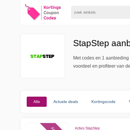
StapStep aanb
Met codes en 1 aanbieding t
voordeel en profiteer van d
Alle
Actuele deals
Kortingscode
Acties StapStep