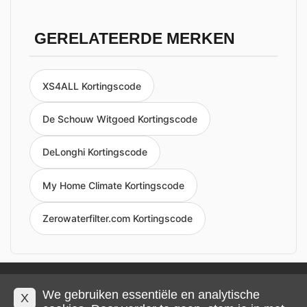
GERELATEERDE MERKEN
XS4ALL Kortingscode
De Schouw Witgoed Kortingscode
DeLonghi Kortingscode
My Home Climate Kortingscode
Zerowaterfilter.com Kortingscode
Privacy en cookies
Impressum
Algemene voorwaarden
We gebruiken essentiële en analytische
X