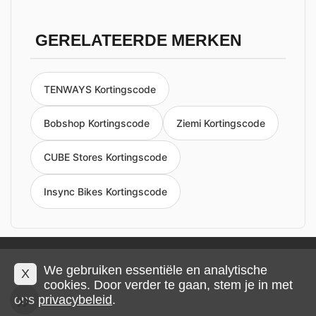
GERELATEERDE MERKEN
TENWAYS Kortingscode
Bobshop Kortingscode
Ziemi Kortingscode
CUBE Stores Kortingscode
Insync Bikes Kortingscode
Privacy en cookies
Impressum
Algemene voorwaarden
We gebruiken essentiële en analytische
X
cookies. Door verder te gaan, stem je in met
ons
privacybeleid
.
© 2026 IMP Multimedia GmbH