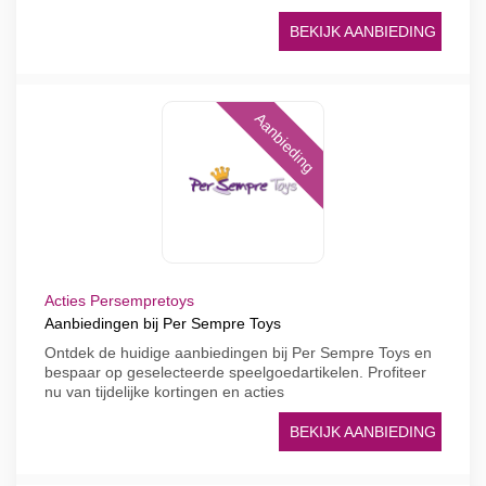
BEKIJK AANBIEDING
Aanbieding
Acties Persempretoys
Aanbiedingen bij Per Sempre Toys
Ontdek de huidige aanbiedingen bij Per Sempre Toys en
bespaar op geselecteerde speelgoedartikelen. Profiteer
nu van tijdelijke kortingen en acties
BEKIJK AANBIEDING