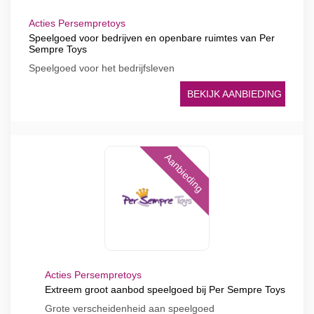
Acties Persempretoys
Speelgoed voor bedrijven en openbare ruimtes van Per
Sempre Toys
Speelgoed voor het bedrijfsleven
BEKIJK AANBIEDING
Aanbieding
Acties Persempretoys
Extreem groot aanbod speelgoed bij Per Sempre Toys
Grote verscheidenheid aan speelgoed