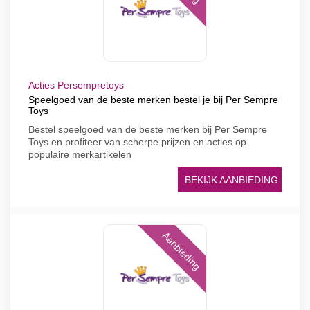
Acties Persempretoys
Speelgoed van de beste merken bestel je bij Per Sempre
Toys
Bestel speelgoed van de beste merken bij Per Sempre
Toys en profiteer van scherpe prijzen en acties op
populaire merkartikelen
BEKIJK AANBIEDING
Aanbieding