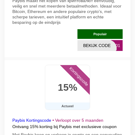
Paybis maakt het kopen van криптовалют eenvoudig,
veilig en snel met meerdere betaalmethoden. Ideaal voor
Bitcoin, Ethereum en andere populaire crypto's, met
scherpe tarieven, een intuïtief platform en echte
besparing op de eindprijs
Populair
BEKIJK CODE
T101
Kortingscode
15%
Actueel
Paybis Kortingscode
•
Verloopt over 5 maanden
Ontvang 15% korting bij Paybis met exclusieve coupon
Met Paybis koop en verkoop je crypto op een eenvoudige